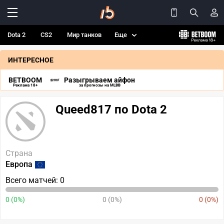
Dota 2
CS2
Мир танков
Еще
ИНТЕРЕСНОЕ
BETBOOM
Разыгрываем айфон
Реклама 18+
за прогнозы на MLBB
Queed817 по Dota 2
Страна
Европа
Всего матчей: 0
0 (0%)
0 (0%)
0 (0%)