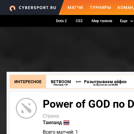
МАТЧИ
ТУРНИРЫ
КОМАН
Dota 2
CS2
Мир танков
Еще
ИНТЕРЕСНОЕ
BETBOOM
Разыгрываем айфон
Реклама 18+
за прогнозы на MLBB
Power of GOD по D
Страна
Таиланд
Всего матчей: 1