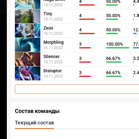
4
50.00%
4.
13.11.2022
Tiny
4
50.00%
1.
13.11.2022
Zeus
4
50.00%
12
16.11.2022
Morphling
3
100.00%
77
15.11.2022
Silencer
3
66.67%
3.
15.11.2022
Disruptor
3
66.67%
2.
13.11.2022
Состав команды
Текущий состав