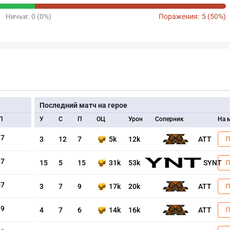
Ничьи:
0 (0%)
Поражения:
5 (50%)
Последний матч на герое
П
У
С
П
ОЦ
Урон
Соперник
На 
17
3
12
7
5k
12k
ATT
97
15
5
15
31k
53k
SYNT
67
3
7
9
17k
20k
ATT
19
4
7
6
14k
16k
ATT