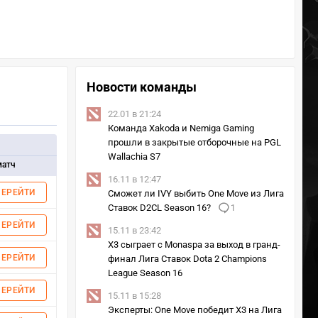
Новости команды
22.01 в 21:24
Команда Xakoda и Nemiga Gaming
прошли в закрытые отборочные на PGL
Wallachia S7
матч
16.11 в 12:47
ПЕРЕЙТИ
Сможет ли IVY выбить One Move из Лига
Ставок D2CL Season 16?
1
ПЕРЕЙТИ
15.11 в 23:42
X3 сыграет с Monaspa за выход в гранд-
ПЕРЕЙТИ
финал Лига Ставок Dota 2 Champions
League Season 16
ПЕРЕЙТИ
15.11 в 15:28
Эксперты: One Move победит X3 на Лига