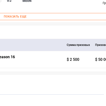
0
:
2
MooN
Гр
ПОКАЗАТЬ ЕЩЕ
Сумма призовых
Призов
eason 16
$ 2 500
$ 50 