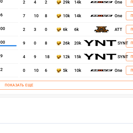
40
2
4
2
29k
14k
One
86
7
10
8
10k
14k
One
.00
2
3
0
6k
6k
ATT
.00
9
0
8
26k
20k
SYNT
29
4
9
18
12k
15k
SYNT
42
0
10
6
5k
10k
One
ПОКАЗАТЬ ЕЩЕ