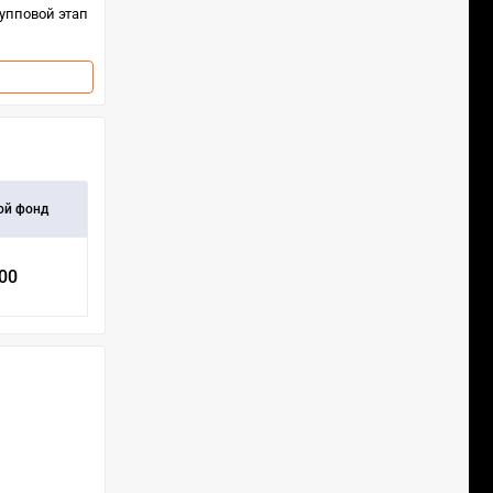
упповой этап
ой фонд
000