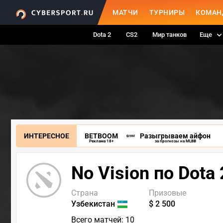
МАТЧИ
ТУРНИРЫ
КОМАН
Dota 2
CS2
Мир танков
Еще
ИНТЕРЕСНОЕ
BETBOOM
Разыгрываем айфон
Реклама 18+
за прогнозы на MLBB
No Vision по Dota 
Страна
Призовые
Узбекистан
$ 2 500
Всего матчей: 10