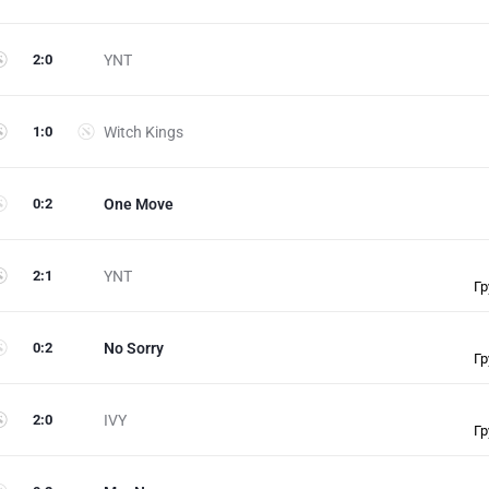
2
:
0
YNT
1
:
0
Witch Kings
0
:
2
One Move
2
:
1
YNT
Гр
0
:
2
No Sorry
Гр
2
:
0
IVY
Гр