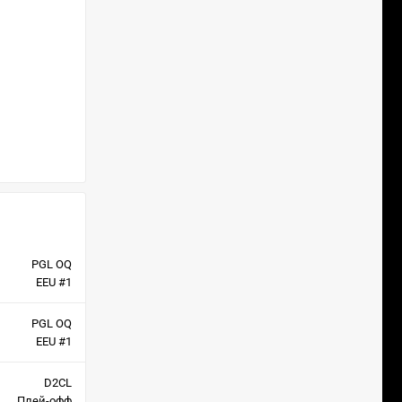
PGL OQ
EEU #1
PGL OQ
EEU #1
D2CL
Плей-офф