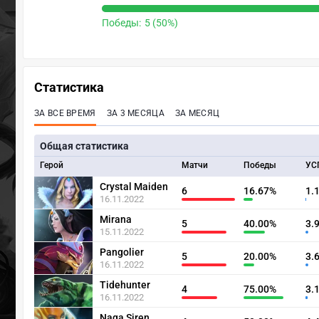
Победы:
5 (50%)
Статистика
ЗА ВСЕ ВРЕМЯ
ЗА 3 МЕСЯЦА
ЗА МЕСЯЦ
Общая статистика
Герой
Матчи
Победы
УС
Crystal Maiden
6
16.67%
1.
16.11.2022
Mirana
5
40.00%
3.
15.11.2022
Pangolier
5
20.00%
3.
16.11.2022
Tidehunter
4
75.00%
3.
16.11.2022
Naga Siren