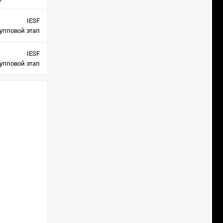
IESF
упповой этап
IESF
упповой этап