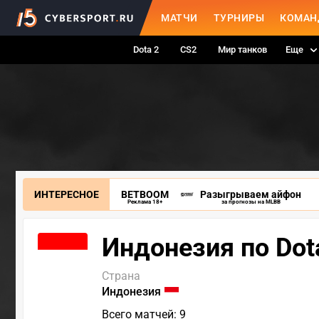
МАТЧИ
ТУРНИРЫ
КОМАН
Dota 2
CS2
Мир танков
Еще
ИНТЕРЕСНОЕ
BETBOOM
Разыгрываем айфон
Реклама 18+
за прогнозы на MLBB
Индонезия по Dot
Страна
Индонезия
Всего матчей: 9