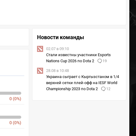
Новости команды
02.07 в 09:10
Стали известны участники Esports
Nations Cup 2026 по Dota 2
19
28.08 в 10:48
Украина сыграет с Кыргызстаном в 1/4
верхней сетки плей-офф на IESF World
Championship 2023 по Dota 2
12
0 (0%)
0 (0%)