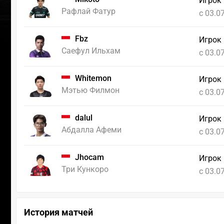
Игрок
Рафлай Фатур
c 03.0
Fbz
Игрок
Саефул Ильхам
c 03.0
Whitemon
Игрок 
Мэтью Филмон
c 03.0
dalul
Игрок 
Абдалла Афеми
c 03.0
Jhocam
Игрок 
Три Кункоро
c 03.0
История матчей