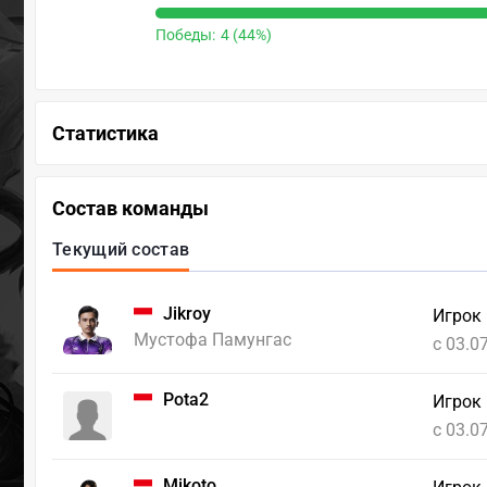
Победы:
4 (44%)
Статистика
Состав команды
Текущий состав
Jikroy
Игрок 
Мустофа Памунгас
c 03.0
Pota2
Игрок
c 03.0
Mikoto