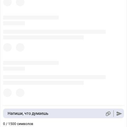
Напиши, что думаешь
0 / 1500 символов