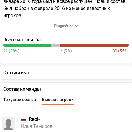
январе 2016 года был и вовсе распущен. Новый состав
был набран в феврале 2016 из менее известных
игроков.
Подробнее
Всего матчей: 55
21 (38%)
4 (7%)
30 (55%)
Статистика
Состав команды
Текущий состав
Бывшие игроки
Reol-
Илья Темиров