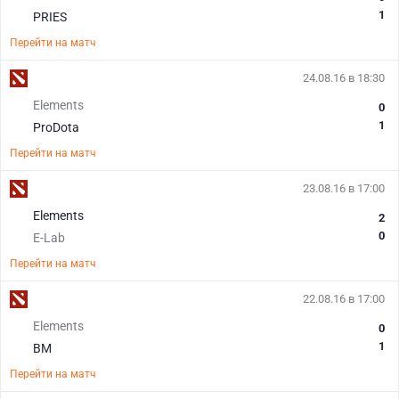
1
PRIES
Перейти на матч
24.08.16 в 18:30
Elements
0
1
ProDota
Перейти на матч
23.08.16 в 17:00
Elements
2
0
E-Lab
Перейти на матч
22.08.16 в 17:00
Elements
0
1
BM
Перейти на матч