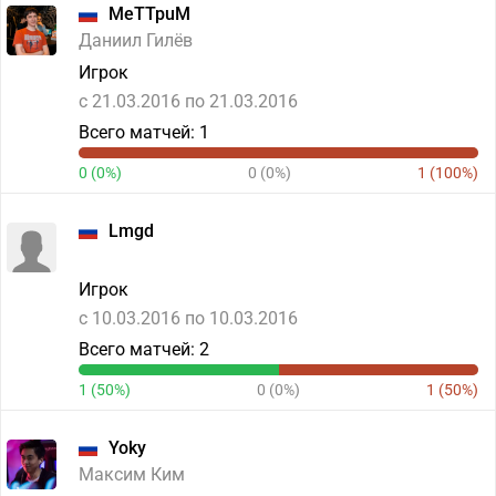
MeTTpuM
Даниил Гилёв
Игрок
c 21.03.2016 по 21.03.2016
Всего матчей: 1
0 (0%)
0 (0%)
1 (100%)
Lmgd
Игрок
c 10.03.2016 по 10.03.2016
Всего матчей: 2
1 (50%)
0 (0%)
1 (50%)
Yoky
Максим Ким