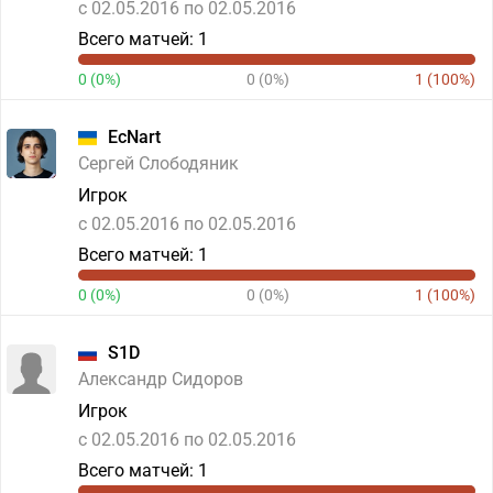
c 02.05.2016 по 02.05.2016
Всего матчей: 1
0 (0%)
0 (0%)
1 (100%)
EcNart
Сергей Слободяник
Игрок
c 02.05.2016 по 02.05.2016
Всего матчей: 1
0 (0%)
0 (0%)
1 (100%)
S1D
Александр Сидоров
Игрок
c 02.05.2016 по 02.05.2016
Всего матчей: 1