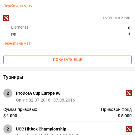
Перейти на матч
16.08.16 в 21:30
Elements
0
1
PR
Перейти на матч
ПОКАЗАТЬ ЕЩЕ
Турниры
2
ProDotA Cup Europe #8
Online 02.07.2016 - 07.08.2016
Сумма призовых
Призовой фонд
$ 1 000
$ 5 000
2
UCC Hitbox Championship