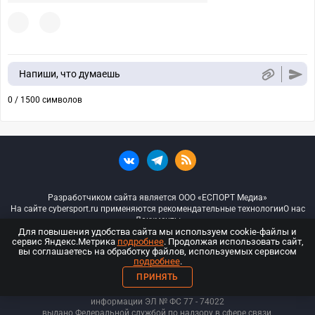
Напиши, что думаешь
0 / 1500 символов
Разработчиком сайта является ООО «ЕСПОРТ Медиа»
На сайте cybersport.ru применяются рекомендательные технологии
О нас
Документы
Для повышения удобства сайта мы используем cookie-файлы и
сервис Яндекс.Метрика
подробнее
. Продолжая использовать сайт,
© ООО «Киберспорт.ру» — Все права защищены
вы соглашаетесь на обработку файлов, используемых сервисом
подробнее
.
18+
ПРИНЯТЬ
ООО «Киберспорт.ру». Свидетельство о регистрации средств массовой
информации ЭЛ № ФС 77 - 74
022
выдано Федеральной службой по надзору в сфере связи,