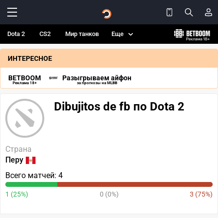
Dota 2
CS2
Мир танков
Еще
ИНТЕРЕСНОЕ
BETBOOM
Разыгрываем айфон
Реклама 18+
за прогнозы на MLBB
Dibujitos de fb по Dota 2
Страна
Перу
Всего матчей: 4
1 (25%)
0 (0%)
3 (75%)