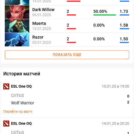
15.01.2025
Dark Willow
2
50.00%
1.73
06.01.2025
Muerta
2
0.00%
1.58
13.01.2025
Razor
2
0.00%
1.50
05.01.2025
ПОКАЗАТЬ ЕЩЕ
История матчей
ESL One OQ
15.01.25 в 19:00
CriTicS
0
2
Wolf Warrior
Перейти на матч
ESL One OQ
14.01.25 в 20:20
CriTicS
1