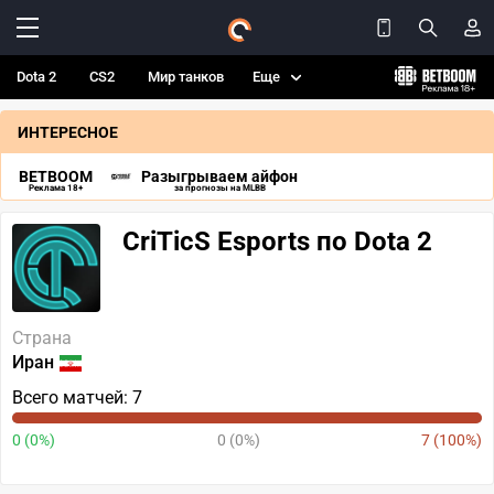
Dota 2
CS2
Мир танков
Еще
ИНТЕРЕСНОЕ
BETBOOM
Разыгрываем айфон
Реклама 18+
за прогнозы на MLBB
CriTicS Esports по Dota 2
Страна
Иран
Всего матчей: 7
0 (0%)
0 (0%)
7 (100%)