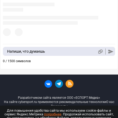
Напиши, что думаешь
0 / 1500 символов
Разработчиком сайта является ООО «ЕСПОРТ Медиа»
На сайте cybersport.ru применяются рекомендательные технологии
О нас
Документы
Для повышения удобства сайта мы используем cookie-файлы и
сервис Яндекс.Метрика
подробнее
. Продолжая использовать сайт,
© ООО «Киберспорт.ру» — Все права защищены
вы соглашаетесь на обработку файлов, используемых сервисом