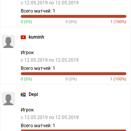
c 12.05.2019 по 12.05.2019
Всего матчей: 1
0 (0%)
0 (0%)
1 (100%)
kuminh
Игрок
c 12.05.2019 по 12.05.2019
Всего матчей: 1
0 (0%)
0 (0%)
1 (100%)
Depi
Игрок
c 12.05.2019 по 12.05.2019
Всего матчей: 1