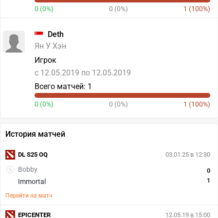
0 (0%)
0 (0%)
1 (100%)
Deth
Ян У Хэн
Игрок
c 12.05.2019 по 12.05.2019
Всего матчей: 1
0 (0%)
0 (0%)
1 (100%)
История матчей
DL S25 OQ
03.01.25 в 12:30
Bobby
0
1
Immortal
Перейти на матч
EPICENTER
12.05.19 в 15:00