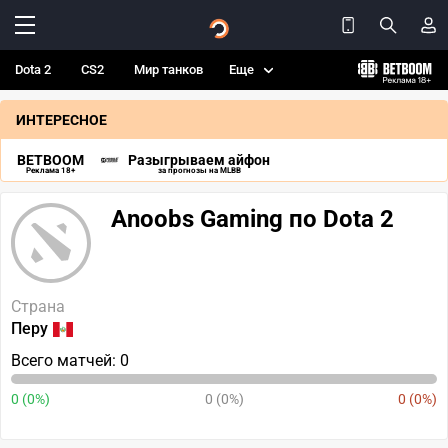
Dota 2
CS2
Мир танков
Еще
ИНТЕРЕСНОЕ
BETBOOM
Разыгрываем айфон
Реклама 18+
за прогнозы на MLBB
Anoobs Gaming по Dota 2
Страна
Перу
Всего матчей: 0
0 (0%)
0 (0%)
0 (0%)