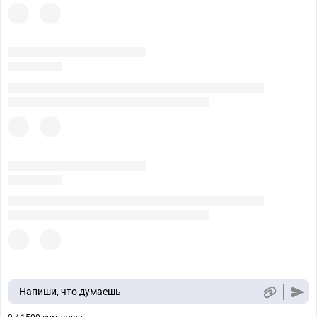
Напиши, что думаешь