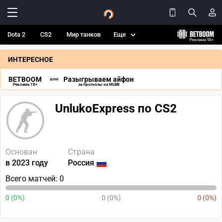
Dota 2
CS2
Мир танков
Еще
ИНТЕРЕСНОЕ
BETBOOM
Разыгрываем айфон
Реклама 18+
за прогнозы на MLBB
UnlukoExpress по CS2
Основан
Страна
в 2023 году
Россия
Всего матчей: 0
0 (0%)
0 (0%)
0 (0%)