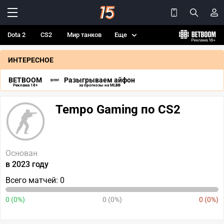
Dota 2
CS2
Мир танков
Еще
ИНТЕРЕСНОЕ
BETBOOM
Разыгрываем айфон
Реклама 18+
за прогнозы на MLBB
Tempo Gaming по CS2
Основан
в 2023 году
Всего матчей: 0
0 (0%)
0 (0%)
0 (0%)