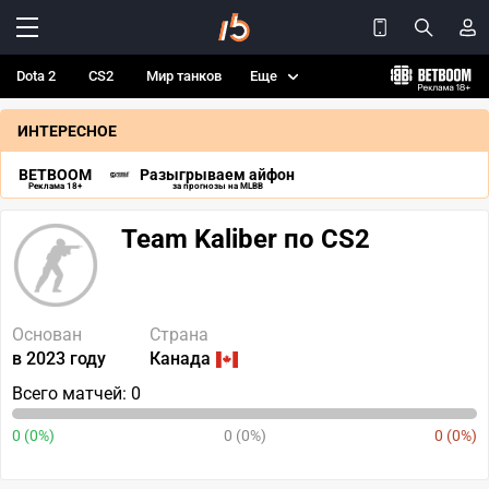
Dota 2
CS2
Мир танков
Еще
ИНТЕРЕСНОЕ
BETBOOM
Разыгрываем айфон
Реклама 18+
за прогнозы на MLBB
Team Kaliber по CS2
Основан
Страна
в 2023 году
Канада
Всего матчей: 0
0 (0%)
0 (0%)
0 (0%)