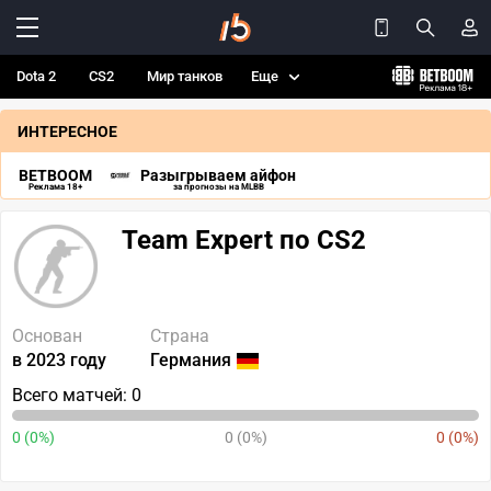
Dota 2
CS2
Мир танков
Еще
ИНТЕРЕСНОЕ
BETBOOM
Разыгрываем айфон
Реклама 18+
за прогнозы на MLBB
Team Expert по CS2
Основан
Страна
в 2023 году
Германия
Всего матчей: 0
0 (0%)
0 (0%)
0 (0%)