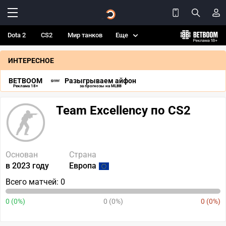
Dota 2
CS2
Мир танков
Еще
ИНТЕРЕСНОЕ
BETBOOM
Разыгрываем айфон
Реклама 18+
за прогнозы на MLBB
Team Excellency по CS2
Основан
Страна
в 2023 году
Европа
Всего матчей: 0
0 (0%)
0 (0%)
0 (0%)