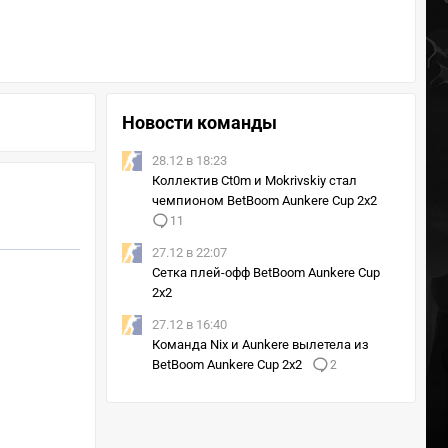
Новости команды
28.12 в 18:23
Коллектив Ct0m и Mokrivskiy стал
чемпионом BetBoom Aunkere Cup 2x2
11
27.12 в 22:07
Сетка плей-офф BetBoom Aunkere Cup
2x2
27.12 в 16:40
Команда Nix и Aunkere вылетела из
BetBoom Aunkere Cup 2x2
2