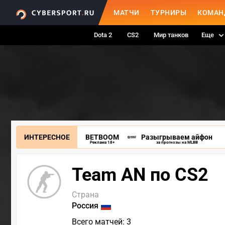
МАТЧИ
ТУРНИРЫ
КОМАН
Dota 2
CS2
Мир танков
Еще
ИНТЕРЕСНОЕ
BETBOOM
Разыгрываем айфон
Реклама 18+
за прогнозы на MLBB
Team AN по CS2
Страна
Россия
Всего матчей: 3