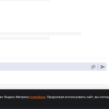
вис Яндекс.Метрика
подробнее
. Продолжая использовать сайт, вы согла
СПОРТ Медиа»
На сайте cybersport.ru применяются рекомендательные техноло