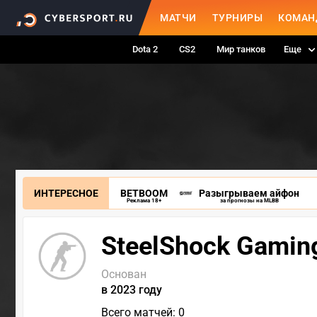
МАТЧИ
ТУРНИРЫ
КОМАН
Dota 2
CS2
Мир танков
Еще
ИНТЕРЕСНОЕ
BETBOOM
Разыгрываем айфон
Реклама 18+
за прогнозы на MLBB
SteelShock Gamin
Основан
в 2023 году
Всего матчей: 0