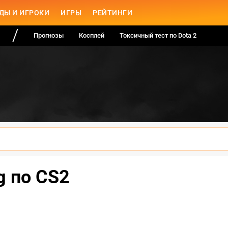
ДЫ И ИГРОКИ
ИГРЫ
РЕЙТИНГИ
Прогнозы
Косплей
Токсичный тест по Dota 2
g по CS2