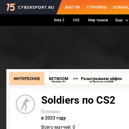
МАТЧИ
ТУРНИРЫ
КОМАН
Dota 2
CS2
Мир танков
Еще
ИНТЕРЕСНОЕ
BETBOOM
Разыгрываем айфон
Реклама 18+
за прогнозы на MLBB
Soldiers по CS2
Основан
в 2023 году
Всего матчей: 0