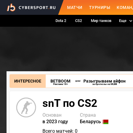
МАТЧИ
ТУРНИРЫ
КОМАН
Dota 2
CS2
Мир танков
Еще
ИНТЕРЕСНОЕ
BETBOOM
Разыгрываем айфон
Реклама 18+
за прогнозы на MLBB
snT по CS2
Основан
Страна
в 2023 году
Беларусь
Всего матчей: 0