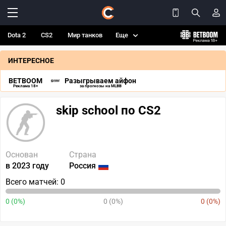
Dota 2
CS2
Мир танков
Еще
ИНТЕРЕСНОЕ
BETBOOM
Разыгрываем айфон
Реклама 18+
за прогнозы на MLBB
skip school по CS2
Основан
Страна
в 2023 году
Россия
Всего матчей: 0
0 (0%)
0 (0%)
0 (0%)