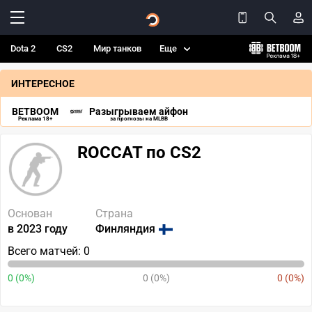
Dota 2
CS2
Мир танков
Еще
ИНТЕРЕСНОЕ
BETBOOM
Разыгрываем айфон
Реклама 18+
за прогнозы на MLBB
ROCCAT по CS2
Основан
Страна
в 2023 году
Финляндия
Всего матчей: 0
0 (0%)
0 (0%)
0 (0%)