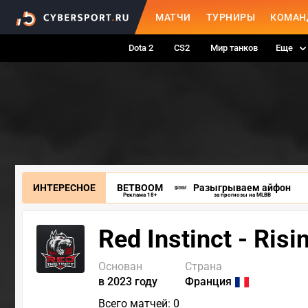
МАТЧИ
ТУРНИРЫ
КОМАН
Dota 2
CS2
Мир танков
Еще
ИНТЕРЕСНОЕ
BETBOOM
Разыгрываем айфон
Реклама 18+
за прогнозы на MLBB
Red Instinct - Ris
Основан
Страна
в 2023 году
Франция
Всего матчей: 0