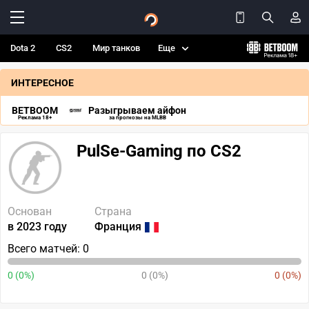
Dota 2
CS2
Мир танков
Еще
ИНТЕРЕСНОЕ
BETBOOM
Разыгрываем айфон
Реклама 18+
за прогнозы на MLBB
PulSe-Gaming по CS2
Основан
Страна
в 2023 году
Франция
Всего матчей: 0
0 (0%)
0 (0%)
0 (0%)