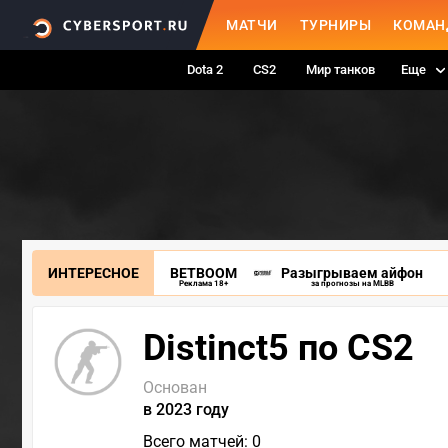
МАТЧИ
ТУРНИРЫ
КОМАН
Dota 2
CS2
Мир танков
Еще
ИНТЕРЕСНОЕ
BETBOOM
Разыгрываем айфон
Реклама 18+
за прогнозы на MLBB
Distinct5 по CS2
Основан
в 2023 году
Всего матчей: 0