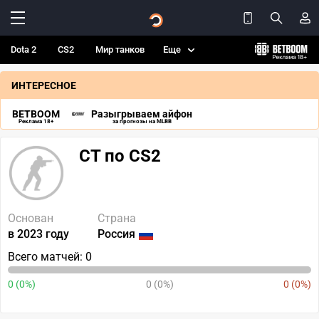
Dota 2
CS2
Мир танков
Еще
ИНТЕРЕСНОЕ
BETBOOM
Разыгрываем айфон
Реклама 18+
за прогнозы на MLBB
CT по CS2
Основан
Страна
в 2023 году
Россия
Всего матчей: 0
0 (0%)
0 (0%)
0 (0%)