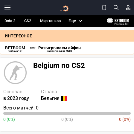
Dota 2
CS2
Мир танков
Еще
ИНТЕРЕСНОЕ
BETBOOM
Разыгрываем айфон
Реклама 18+
за прогнозы на MLBB
Belgium по CS2
Основан
Страна
в 2023 году
Бельгия
Всего матчей: 0
0 (0%)
0 (0%)
0 (0%)