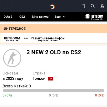
Dota 2
CS2
Мир танков
Еще
ИНТЕРЕСНОЕ
BETBOOM
Разыгрываем айфон
Реклама 18+
за прогнозы на MLBB
3 NEW 2 OLD по CS2
Основан
Страна
в 2023 году
Гонконг
Всего матчей: 0
0 (0%)
0 (0%)
0 (0%)