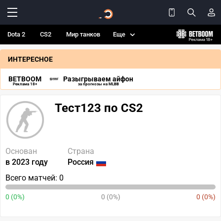
Dota 2
CS2
Мир танков
Еще
ИНТЕРЕСНОЕ
BETBOOM
Разыгрываем айфон
Реклама 18+
за прогнозы на MLBB
Тест123 по CS2
Основан
Страна
в 2023 году
Россия
Всего матчей: 0
0 (0%)
0 (0%)
0 (0%)