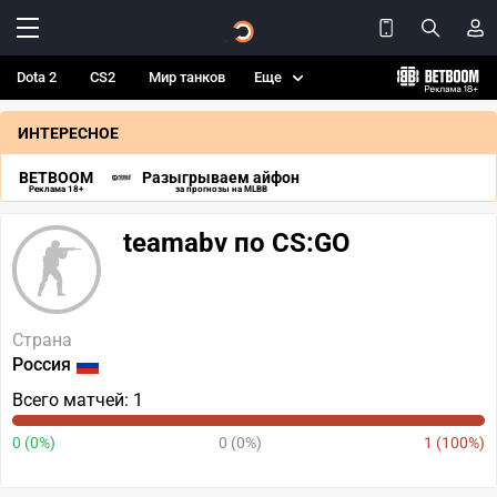
Dota 2
CS2
Мир танков
Еще
ИНТЕРЕСНОЕ
BETBOOM
Разыгрываем айфон
Реклама 18+
за прогнозы на MLBB
teamabv по CS:GO
Страна
Россия
Всего матчей: 1
0 (0%)
0 (0%)
1 (100%)