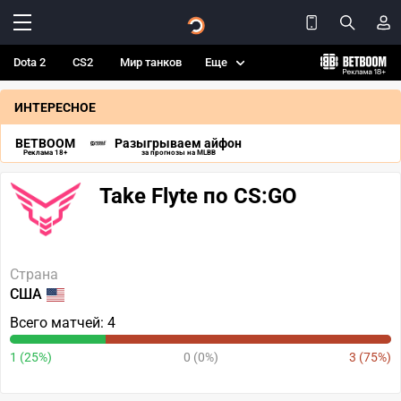
Dota 2
CS2
Мир танков
Еще
ИНТЕРЕСНОЕ
BETBOOM
Разыгрываем айфон
Реклама 18+
за прогнозы на MLBB
Take Flyte по CS:GO
Страна
США
Всего матчей: 4
1 (25%)
0 (0%)
3 (75%)