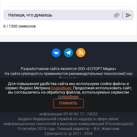
Напиши, что думаешь
0 / 1500 символов
Разработчиком сайта является ООО «ЕСПОРТ Медиа»
На сайте cybersport.ru применяются рекомендательные технологии
О нас
Документы
Для повышения удобства сайта мы используем cookie-файлы и
сервис Яндекс.Метрика
подробнее
. Продолжая использовать сайт,
© ООО «Киберспорт.ру» — Все права защищены
вы соглашаетесь на обработку файлов, используемых сервисом
подробнее
.
18+
ПРИНЯТЬ
ООО «Киберспорт.ру». Свидетельство о регистрации средств массовой
информации ЭЛ № ФС 77 - 74
022
выдано Федеральной службой по надзору в сфере связи,
информационных технологий и массовых коммуникаций (Роскомнадзор)
19 октября 2018 года. Главный редактор — В.Н. Животнев.
Cybersport.ru
@ 2011 - 2026