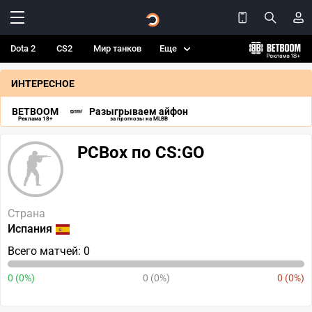
Dota 2
CS2
Мир танков
Еще
ИНТЕРЕСНОЕ
BETBOOM
Разыгрываем айфон
Реклама 18+
за прогнозы на MLBB
PCBox по CS:GO
Страна
Испания
Всего матчей: 0
0 (0%)
0 (0%)
0 (0%)