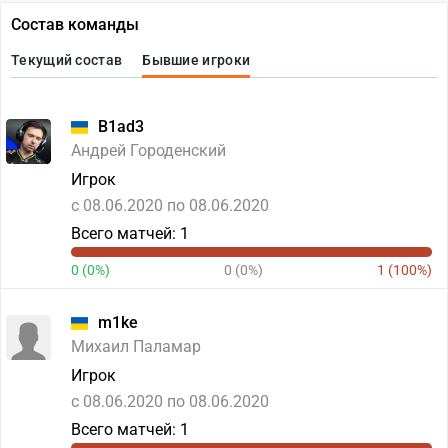
Состав команды
Текущий состав
Бывшие игроки
B1ad3
Андрей Городенский
Игрок
c 08.06.2020 по 08.06.2020
Всего матчей: 1
0 (0%)
0 (0%)
1 (100%)
m1ke
Михаил Паламар
Игрок
c 08.06.2020 по 08.06.2020
Всего матчей: 1