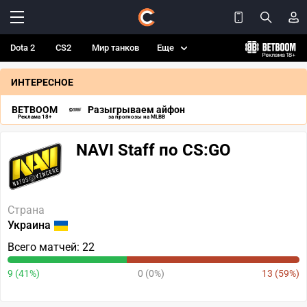
Dota 2
CS2
Мир танков
Еще
ИНТЕРЕСНОЕ
BETBOOM
Разыгрываем айфон
Реклама 18+
за прогнозы на MLBB
NAVI Staff по CS:GO
Страна
Украина
Всего матчей: 22
9 (41%)
0 (0%)
13 (59%)