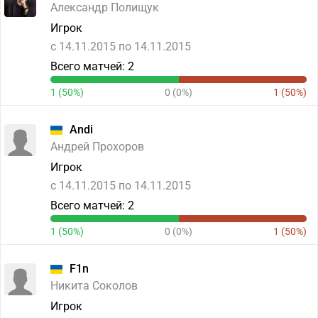
Александр Полищук
Игрок
c 14.11.2015 по 14.11.2015
Всего матчей: 2
1 (50%)
0 (0%)
1 (50%)
Andi
Андрей Прохоров
Игрок
c 14.11.2015 по 14.11.2015
Всего матчей: 2
1 (50%)
0 (0%)
1 (50%)
F1n
Никита Соколов
Игрок