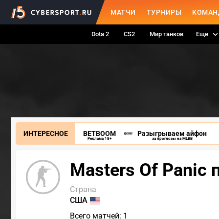
МАТЧИ
ТУРНИРЫ
КОМАН
Dota 2
CS2
Мир танков
Еще
ИНТЕРЕСНОЕ
BETBOOM
Разыгрываем айфон
Реклама 18+
за прогнозы на MLBB
Masters Of Panic 
Страна
США
Всего матчей: 1