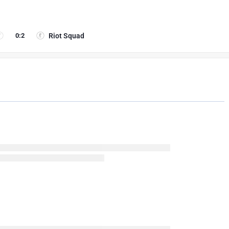
0
:
2
Riot Squad