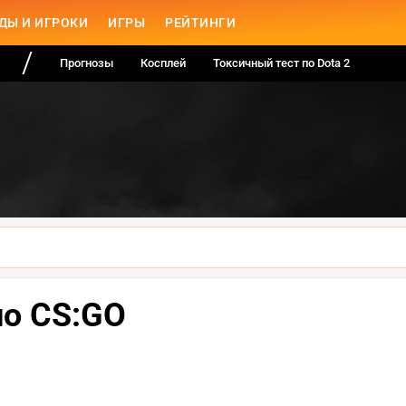
ДЫ И ИГРОКИ
ИГРЫ
РЕЙТИНГИ
Прогнозы
Косплей
Токсичный тест по Dota 2
по CS:GO