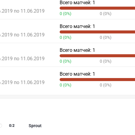
Всего матчей: 1
6.2019 по 11.06.2019
0 (0%)
0 (0%)
Всего матчей: 1
6.2019 по 11.06.2019
0 (0%)
0 (0%)
Всего матчей: 1
6.2019 по 11.06.2019
0 (0%)
0 (0%)
Всего матчей: 1
6.2019 по 11.06.2019
0 (0%)
0 (0%)
0
:
2
Sprout