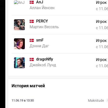
AnJ
Игрок
Аллан Йенсен
c 11.0
PERCY
Игрок
Мартин Вессель
c 11.0
smF
Игрок
Дэнни Даг
c 11.0
dragoNfly
Игрок
Джейкоб Лунд
c 11.0
История матчей
11.06.19 в 13:30
Maknitude