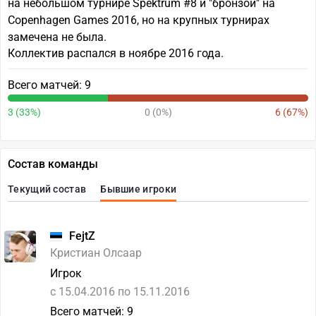
на небольшом турнире Spektrum #8 и "бронзой" на
Copenhagen Games 2016, но на крупных турнирах
замечена не была.
Коллектив распался в ноябре 2016 года.
Всего матчей: 9
3 (33%)
0 (0%)
6 (67%)
Состав команды
Текущий состав
Бывшие игроки
FejtZ
Кристиан Олсаар
Игрок
c 15.04.2016 по 15.11.2016
Всего матчей: 9