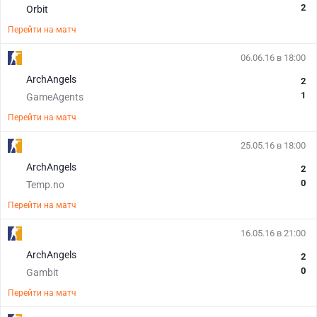
2
Orbit
Перейти на матч
06.06.16 в 18:00
ArchAngels
2
1
GameAgents
Перейти на матч
25.05.16 в 18:00
ArchAngels
2
0
Temp.no
Перейти на матч
16.05.16 в 21:00
ArchAngels
2
0
Gambit
Перейти на матч