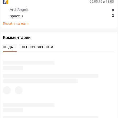
05.05.16 в 18:00
ArchAngels
0
2
Space S
Перейти на матч
Комментарии
ПО ДАТЕ
ПО ПОПУЛЯРНОСТИ