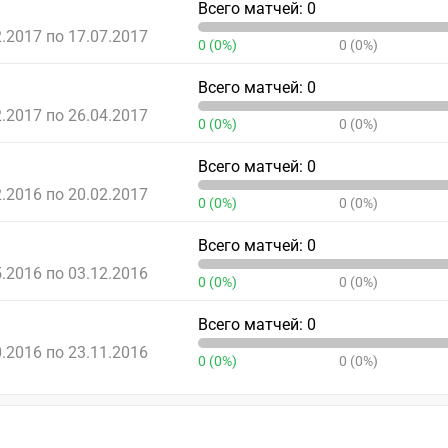
Всего матчей: 0
2.2017 по 17.07.2017
0 (0%)
0 (0%)
Всего матчей: 0
2.2017 по 26.04.2017
0 (0%)
0 (0%)
Всего матчей: 0
2.2016 по 20.02.2017
0 (0%)
0 (0%)
Всего матчей: 0
5.2016 по 03.12.2016
0 (0%)
0 (0%)
Всего матчей: 0
0.2016 по 23.11.2016
0 (0%)
0 (0%)