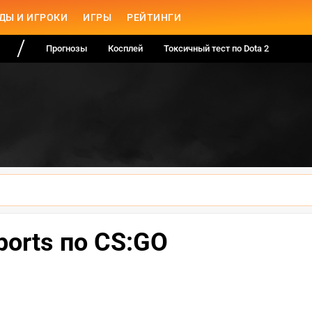
ДЫ И ИГРОКИ
ИГРЫ
РЕЙТИНГИ
Прогнозы
Косплей
Токсичный тест по Dota 2
ports по CS:GO