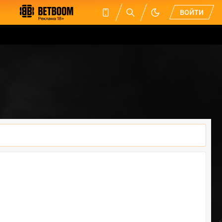
ВОЙТИ