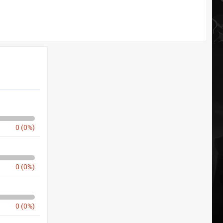
0 (0%)
0 (0%)
0 (0%)