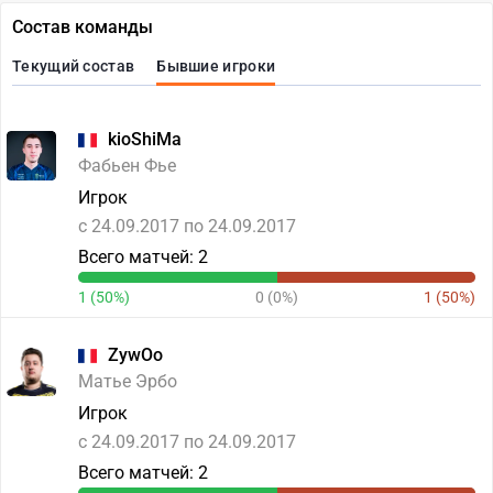
Состав команды
Текущий состав
Бывшие игроки
kioShiMa
Фабьен Фье
Игрок
c 24.09.2017 по 24.09.2017
Всего матчей: 2
1 (50%)
0 (0%)
1 (50%)
ZywOo
Матье Эрбо
Игрок
c 24.09.2017 по 24.09.2017
Всего матчей: 2