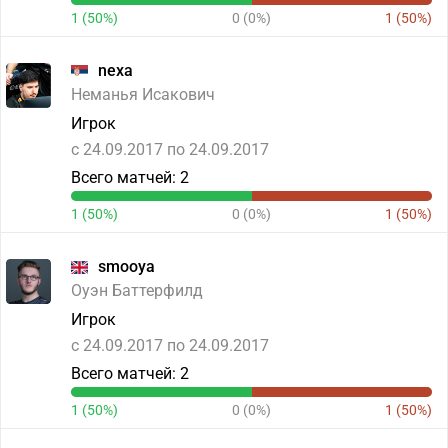
1 (50%)
0 (0%)
1 (50%)
nexa
Неманья Исакович
Игрок
c 24.09.2017 по 24.09.2017
Всего матчей: 2
1 (50%)
0 (0%)
1 (50%)
smooya
Оуэн Баттерфилд
Игрок
c 24.09.2017 по 24.09.2017
Всего матчей: 2
1 (50%)
0 (0%)
1 (50%)