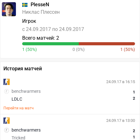
PlesseN
Никлас Плессен
Игрок
c 24.09.2017 по 24.09.2017
Всего матчей: 2
1 (50%)
0 (0%)
1 (50%)
История матчей
24.09.17 в 16:15
benchwarmers
1
2
LDLC
Перейти на матч
24.09.17 в 13:00
benchwarmers
2
1
Tricked