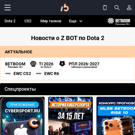
Dota 2
CS2
Мир танков
Еще
Новости о Z BOT по Dota 2
АКТУАЛЬНОЕ
BETBOOM
TI 2026
РПЛ 2026-2027
Реклама 18+
по Dota 2
таблица и расписание
EWC CS2
EWC R6
Спецпроекты
‹
›