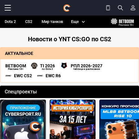
Dota 2
CS2
Мир танков
Еще
Новости о YNT CS:GO по CS2
АКТУАЛЬНОЕ
BETBOOM
TI 2026
РПЛ 2026-2027
Реклама 18+
по Dota 2
таблица и расписание
EWC CS2
EWC R6
Спецпроекты
‹
›