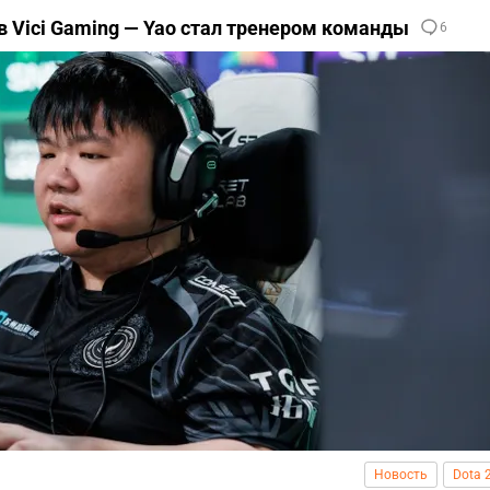
в Vici Gaming — Yao стал тренером команды
6
Новость
Dota 