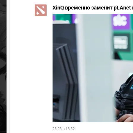
XinQ временно заменит pLAnet 
28.03 в 18:32