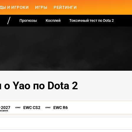
ДЫ И ИГРОКИ
ИГРЫ
РЕЙТИНГИ
Прогнозы
Косплей
Токсичный тест по Dota 2
 о Yao по Dota 2
-2027
EWC CS2
EWC R6
писание