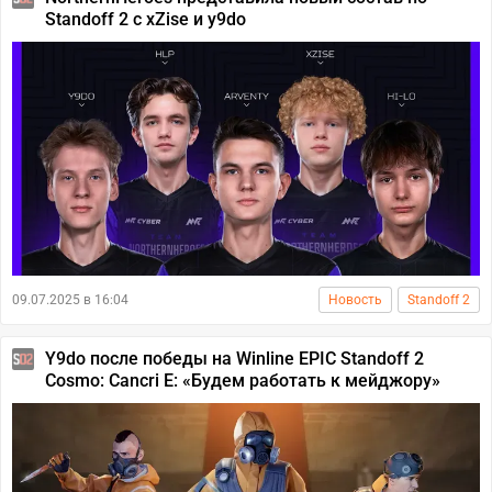
Standoff 2 с xZise и y9do
09.07.2025 в 16:04
Новость
Standoff 2
Y9do после победы на Winline EPIC Standoff 2
Cosmo: Cancri E: «Будем работать к мейджору»