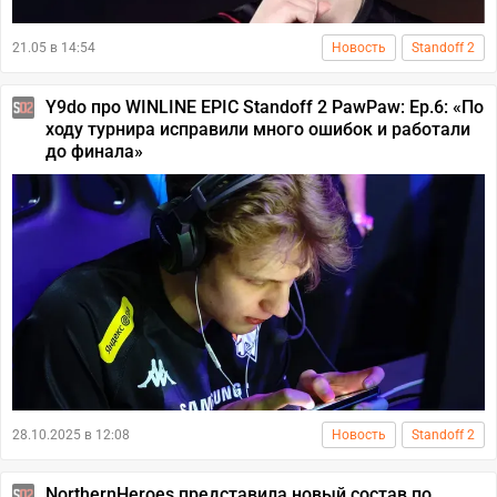
21.05 в 14:54
Новость
Standoff 2
Y9do про WINLINE EPIC Standoff 2 PawPaw: Ep.6: «По
ходу турнира исправили много ошибок и работали
до финала»
28.10.2025 в 12:08
Новость
Standoff 2
NorthernHeroes представила новый состав по