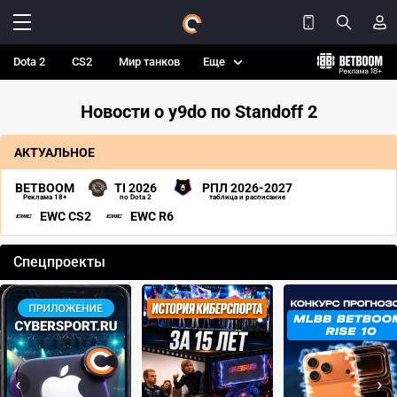
Dota 2
CS2
Мир танков
Еще
Новости о y9do по Standoff 2
АКТУАЛЬНОЕ
BETBOOM
TI 2026
РПЛ 2026-2027
Реклама 18+
по Dota 2
таблица и расписание
EWC CS2
EWC R6
Спецпроекты
‹
›