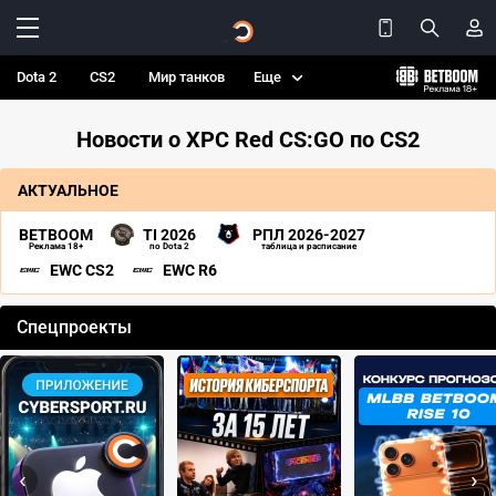
Dota 2
CS2
Мир танков
Еще
Новости о XPC Red CS:GO по CS2
АКТУАЛЬНОЕ
BETBOOM
TI 2026
РПЛ 2026-2027
Реклама 18+
по Dota 2
таблица и расписание
EWC CS2
EWC R6
Спецпроекты
‹
›