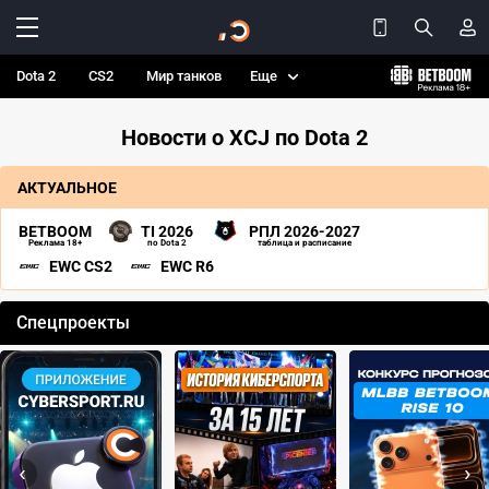
Dota 2
CS2
Мир танков
Еще
Новости о XCJ по Dota 2
АКТУАЛЬНОЕ
BETBOOM
TI 2026
РПЛ 2026-2027
Реклама 18+
по Dota 2
таблица и расписание
EWC CS2
EWC R6
Спецпроекты
‹
›