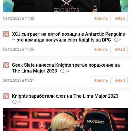
09.03.2023 в 11:32
Новость
Dota 2
XCJ сыграет на пятой позиции в Antarctic Penguins
— эта команда получила слот Knights на DPC
2
08.03.2023 в 11:36
Новость
Dota 2
Geek Slate нанесла Knights третье поражение на
The Lima Major 2023
14
24.02.2023 в 03:21
Новость
Dota 2
Knights заработали слот на The Lima Major 2023
15