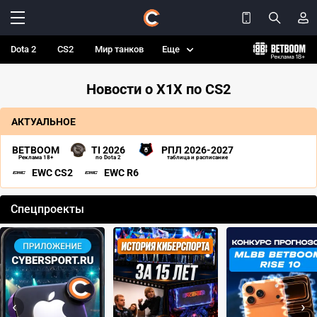
Dota 2
CS2
Мир танков
Еще
Новости о X1X по CS2
АКТУАЛЬНОЕ
BETBOOM
TI 2026
РПЛ 2026-2027
Реклама 18+
по Dota 2
таблица и расписание
EWC CS2
EWC R6
Спецпроекты
‹
›