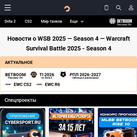
Dota 2
CS2
Мир танков
Еще
Новости о WSB 2025 — Season 4 — Warcraft
Survival Battle 2025 - Season 4
АКТУАЛЬНОЕ
BETBOOM
TI 2026
РПЛ 2026-2027
Реклама 18+
по Dota 2
таблица и расписание
EWC CS2
EWC R6
Спецпроекты