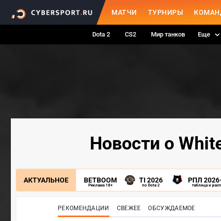
МАТЧИ
ТУРНИРЫ
КОМАН
Dota 2
CS2
Мир танков
Еще
Новости о White
АКТУАЛЬНОЕ
BETBOOM
TI 2026
РПЛ 2026
Реклама 18+
по Dota 2
таблица и рас
РЕКОМЕНДАЦИИ
СВЕЖЕЕ
ОБСУЖДАЕМОЕ