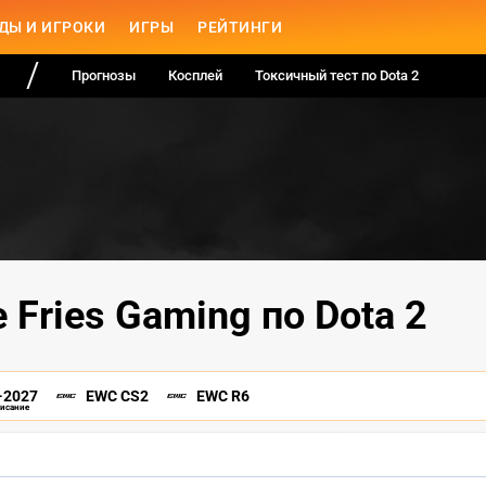
ДЫ И ИГРОКИ
ИГРЫ
РЕЙТИНГИ
Прогнозы
Косплей
Токсичный тест по Dota 2
 Fries Gaming по Dota 2
-2027
EWC CS2
EWC R6
писание