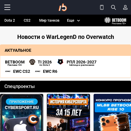
Dota 2
CS2
Мир танков
Еще
Новости о WarLegenD по Overwatch
АКТУАЛЬНОЕ
BETBOOM
TI 2026
РПЛ 2026-2027
Реклама 18+
по Dota 2
таблица и расписание
EWC CS2
EWC R6
Спецпроекты
‹
›