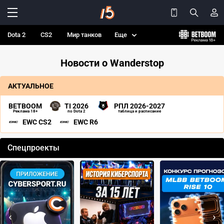
Dota 2
CS2
Мир танков
Еще
Новости о Wanderstop
АКТУАЛЬНОЕ
BETBOOM
TI 2026
РПЛ 2026-2027
Реклама 18+
по Dota 2
таблица и расписание
EWC CS2
EWC R6
Спецпроекты
‹
›