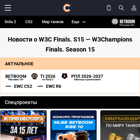
Dota 2
CS2
Мир танков
Еще
Новости о W3C Finals. S15 — W3Champions
Finals. Season 15
АКТУАЛЬНОЕ
BETBOOM
TI 2026
РПЛ 2026-2027
Реклама 18+
по Dota 2
таблица и расписание
EWC CS2
EWC R6
Спецпроекты