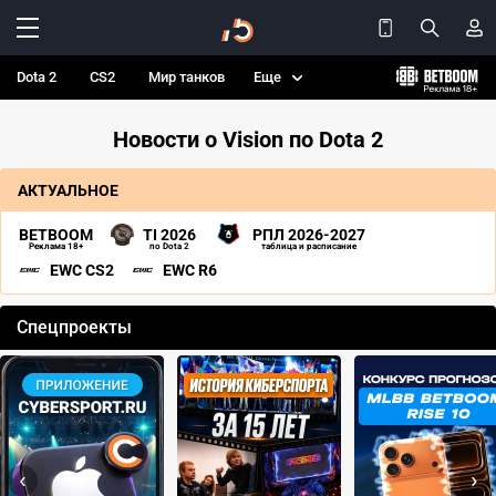
Dota 2
CS2
Мир танков
Еще
Новости о Vision по Dota 2
АКТУАЛЬНОЕ
BETBOOM
TI 2026
РПЛ 2026-2027
Реклама 18+
по Dota 2
таблица и расписание
EWC CS2
EWC R6
Спецпроекты
‹
›